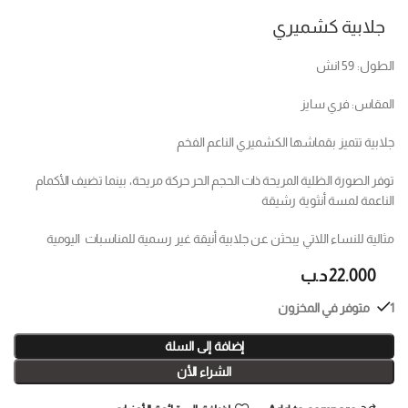
جلابية كشميري
الطول: 59 انش
المقاس: فري سايز
جلابية تتميز بقماشها الكشميري الناعم الفخم
توفر الصورة الظلية المريحة ذات الحجم الحر حركة مريحة، بينما تضيف الأكمام
الناعمة لمسة أنثوية رشيقة
مثالية للنساء اللاتي يبحثن عن جلابية أنيقة غير رسمية للمناسبات اليومية
22.000
د.ب
1 متوفر في المخزون
إضافة إلى السلة
الشراء الأن