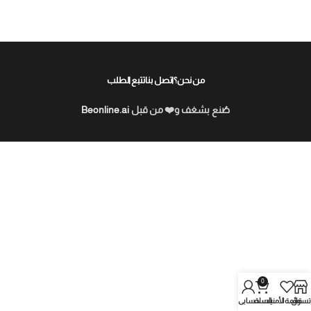
من نحن؟
اتصل بنا
تتبع الطلب
صُنع بشغف و❤️ من قبل
Beonline.ai
0
تسوق
قائمة الأمنيات
السلة
حسابي