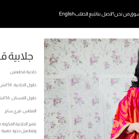
وق
من نحن؟
اتصل بنا
تتبع الطلب
English
جلابية 
جلابية قطعتين
طول الجلابية: 56 انش
طول الفستان: 56 انش
المقاس: فري سايز
تتميز الجلابية المكون
وتفاصيل حدود ذهبية