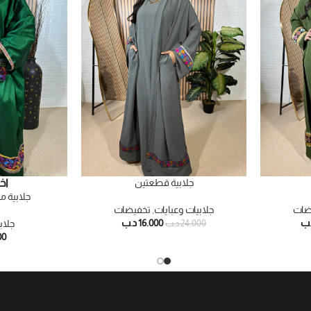
جلابية قطعتين
اخ
جلابية م
ضات
جلابيات وعبايات
,
تخفيضات
.ب
16.000
د.ب
جلاب
24.000
د.ب
00