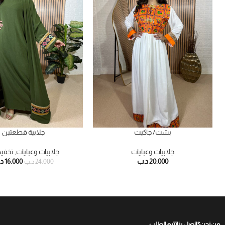
بشت/ جاكيت
جلابية قطعتين
جلابيات وعبايات
جلابيات وعبايات
,
تخفي
20.000
د.ب
16.000
د
24.000
د.ب
من نحن؟
اتصل بنا
تتبع الطلب