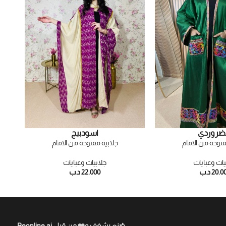
ضر
وردي
اسود
بيج
فتوحة من الامام
جلابية مفتوحة من الامام
يات وعبايات
جلابيات وعبايات
20.0
د.ب
22.000
د.ب
صُنع بشغف و❤️ من قبل
Beonline.ai