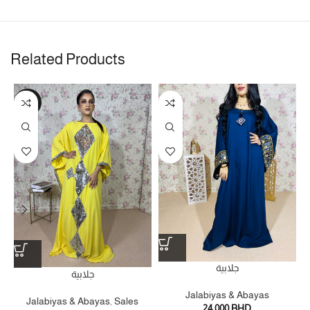
Related Products
-33%
جلابية
جلابية
Jalabiyas & Abayas
Jalabiyas & Abayas
,
Sales
24.000
BHD