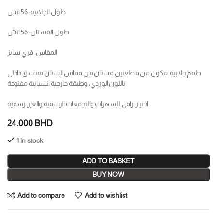
طول الجلابية: 56 انش
طول الفستان: 56 انش
المقاس: فري سايز
طقم جلابية مكون من قطعتين،فستان من قماش الستان متناسق داخلي
باللون الوردي، وطبقة خارجية انسيابية مفتوحة
اختيار راقي للسهرات والتجمعات الرسمية والغير رسمية
24.000
BHD
1 in stock
ADD TO BASKET
BUY NOW
Add to compare
Add to wishlist