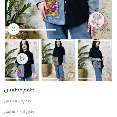
Click to enlarge
طقم قطعتين
طقم من قطعتين
طول البلوزة: 30 انش